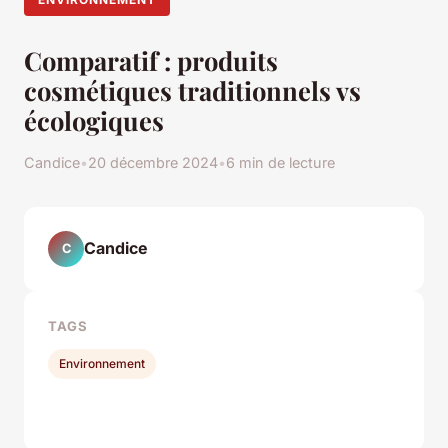
Comparatif : produits
cosmétiques traditionnels vs
écologiques
Candice
•
20 décembre 2024
•
6 min de lecture
Candice
C
TAGS
Environnement