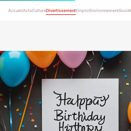
Accueil
Actu
Culture
Divertissement
Emploi
Environnement
Socié