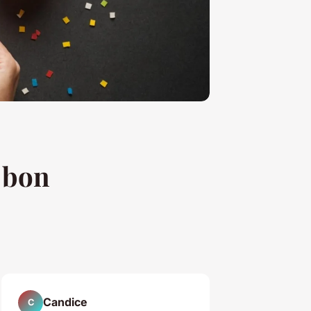
 bon
Candice
C