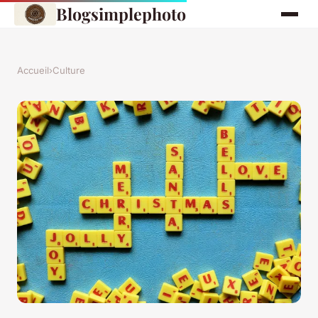
Blogsimplephoto
Accueil
›
Culture