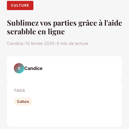
CULTURE
Sublimez vos parties grâce à l'aide
scrabble en ligne
Candice
•
13 février 2025
•
5 min de lecture
Candice
C
TAGS
Culture