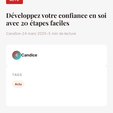
Développez votre confiance en soi
avec 20 étapes faciles
Candice
•
24 mars 2025
•
5 min de lecture
Candice
C
TAGS
Actu