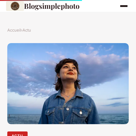
Blogsimplephoto
Accueil
›
Actu
ACTU