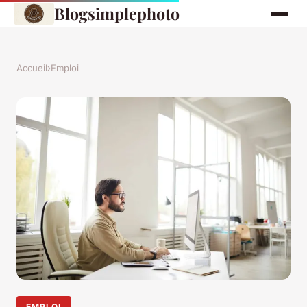
Blogsimplephoto
Accueil
›
Emploi
EMPLOI