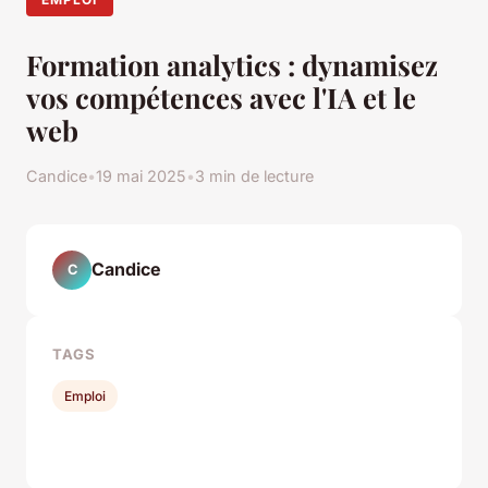
Formation analytics : dynamisez
vos compétences avec l'IA et le
web
Candice
•
19 mai 2025
•
3 min de lecture
Candice
C
TAGS
Emploi