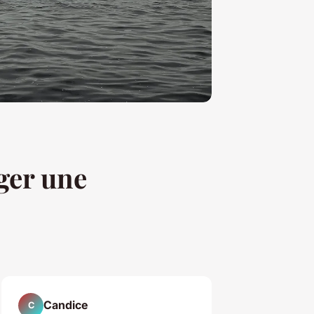
ger une
Candice
C