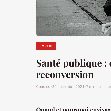
EMPLOI
Santé publique :
reconversion
Candice
•
20 décembre 2024
•
7 min de lectu
Quand et pourquoi envisage