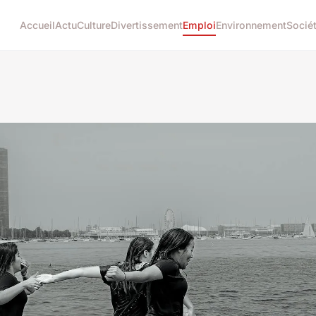
Accueil
Actu
Culture
Divertissement
Emploi
Environnement
Socié