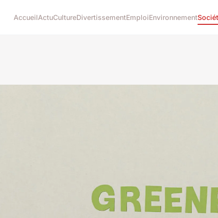
Accueil
Actu
Culture
Divertissement
Emploi
Environnement
Socié