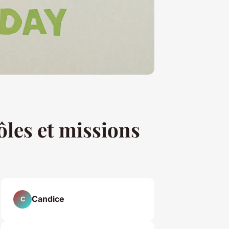
rôles et missions
Candice
C