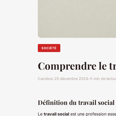
SOCIÉTÉ
Comprendre le tra
Candice
•
20 décembre 2024
•
5 min de lectu
Définition du travail social
Le
travail social
est une profession essen