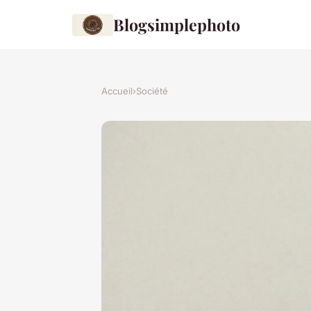
Blogsimplephoto
Accueil
›
Société