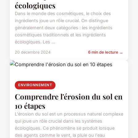
écologiques
Dans le monde des cosmétiques, le choix des
ingrédients joue un rôle crucial. On distingue
généralement deux catégories : les ingrédients
cosmétiques traditionnels et les ingrédients
écologiques. Les ...
20 décembre 2024
6 min de lecture →
ENVIRONNEMENT
Comprendre l'érosion du sol en
10 étapes
L'érosion du sol est un processus naturel complexe
qui joue un rôle crucial dans les systèmes
écologiques. Ce phénomène se produit lorsque
des agents comme le vent, la pluie ou l'eau