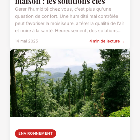
maison : les solutions clés
Gérer l'humidité chez vous, c'est plus qu'une
question de confort. Une humidité mal contrôlée
peut favoriser la moisissure, altérer la qualité de l'air
et nuire à la santé. Heureusement, des solutions...
14 mai 2025
4 min de lecture →
ENVIRONNEMENT