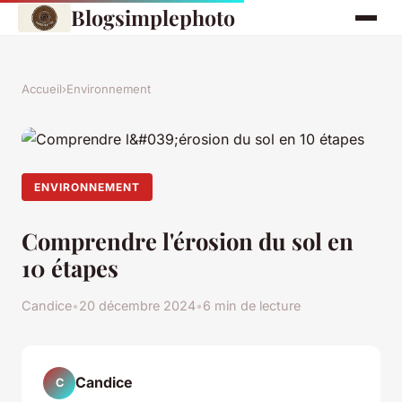
Blogsimplephoto
Accueil
›
Environnement
ENVIRONNEMENT
Comprendre l'érosion du sol en
10 étapes
Candice
•
20 décembre 2024
•
6 min de lecture
Candice
C