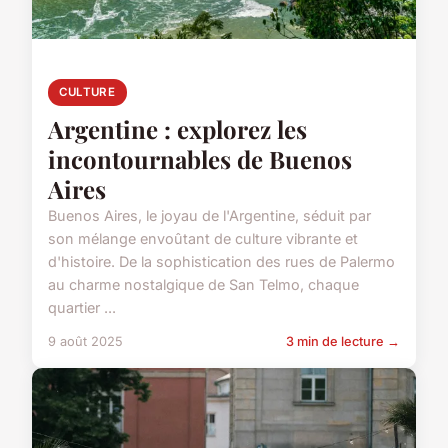
CULTURE
Argentine : explorez les
incontournables de Buenos
Aires
Buenos Aires, le joyau de l'Argentine, séduit par
son mélange envoûtant de culture vibrante et
d'histoire. De la sophistication des rues de Palermo
au charme nostalgique de San Telmo, chaque
quartier ...
9 août 2025
3 min de lecture →