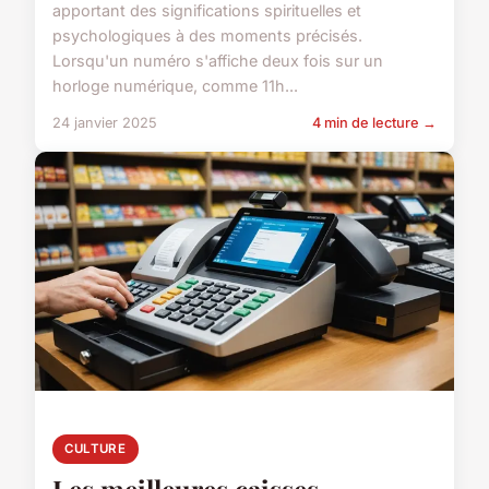
apportant des significations spirituelles et
psychologiques à des moments précisés.
Lorsqu'un numéro s'affiche deux fois sur un
horloge numérique, comme 11h...
24 janvier 2025
4 min de lecture →
CULTURE
Les meilleures caisses