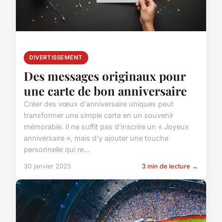
DIVERTISSEMENT
Des messages originaux pour
une carte de bon anniversaire
Créer des vœux d'anniversaire uniques peut
transformer une simple carte en un souvenir
mémorable. Il ne suffit pas d'inscrire un « Joyeux
anniversaire », mais d'y ajouter une touche
personnelle qui re...
30 janvier 2025
3 min de lecture →