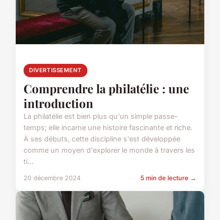
DIVERTISSEMENT
Comprendre la philatélie : une
introduction
La philatélie est bien plus qu'un simple passe-
temps; elle incarne une histoire fascinante et riche.
À ses débuts, cette discipline s'est développée
comme un moyen d'explorer le monde à travers les
ti...
20 décembre 2024
5 min de lecture →