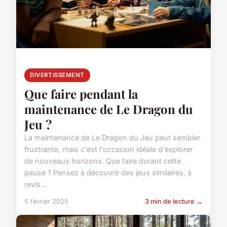
DIVERTISSEMENT
Que faire pendant la
maintenance de Le Dragon du
Jeu ?
La maintenance de Le Dragon du Jeu peut sembler
frustrante, mais c'est l'occasion idéale d'explorer
de nouveaux horizons. Que faire durant cette
pause ? Pensez à découvrir des jeux similaires, à
revis...
5 février 2025
3 min de lecture →