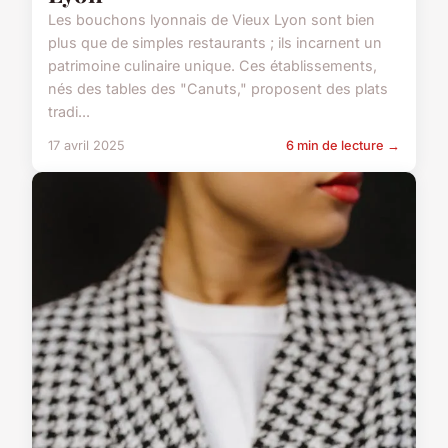
Les bouchons lyonnais de Vieux Lyon sont bien
plus que de simples restaurants ; ils incarnent un
patrimoine culinaire unique. Ces établissements,
nés des tables des "Canuts," proposent des plats
tradi...
17 avril 2025
6 min de lecture →