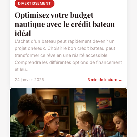
DIVERTISSEMENT
Optimisez votre budget
nautique avec le crédit bateau
idéal
L'achat d'un bateau peut rapidement devenir un
projet onéreux. Choisir le bon crédit bateau peut
transformer ce rêve en une réalité accessible.
Comprendre les différentes options de financement
et leu...
24 janvier 2025
3 min de lecture →