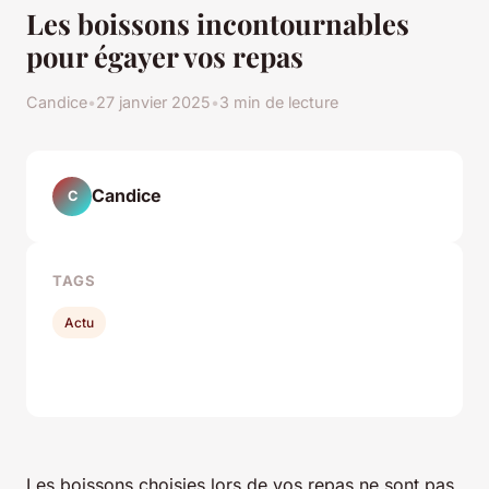
Les boissons incontournables
pour égayer vos repas
Candice
•
27 janvier 2025
•
3 min de lecture
Candice
C
TAGS
Actu
Les boissons choisies lors de vos repas ne sont pas