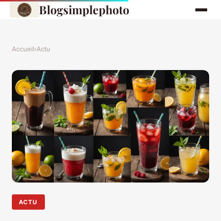
Blogsimplephoto
Accueil
›
Actu
ACTU