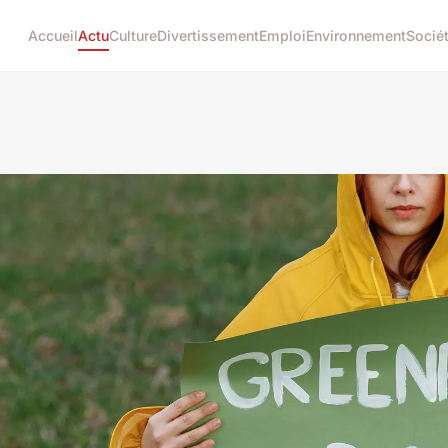
Accueil
Actu
Culture
Divertissement
Emploi
Environnement
Socié