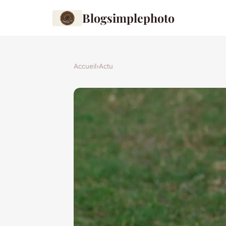
Blogsimplephoto
Accueil
›
Actu