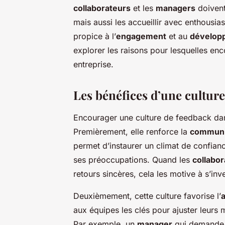
collaborateurs
et les
managers
doiven
mais aussi les accueillir avec enthousia
propice à l’
engagement
et au
dévelop
explorer les raisons pour lesquelles enc
entreprise.
Les bénéfices d’une cultur
Encourager une culture de feedback da
Premièrement, elle renforce la
communi
permet d’instaurer un climat de confianc
ses préoccupations. Quand les
collabo
retours sincères, cela les motive à s’inv
Deuxièmement, cette culture favorise l’
aux équipes les clés pour ajuster leurs 
Par exemple, un
manager
qui demande d