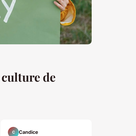
 culture de
Candice
C