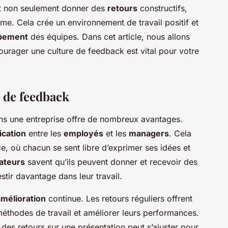
t non seulement donner des
retours
constructifs,
sme. Cela crée un environnement de travail positif et
pement
des équipes. Dans cet article, nous allons
ourager une culture de feedback est vital pour votre
e de feedback
ns une entreprise offre de nombreux avantages.
cation
entre les
employés
et les
managers
. Cela
e, où chacun se sent libre d’exprimer ses idées et
rateurs
savent qu’ils peuvent donner et recevoir des
estir davantage dans leur travail.
amélioration
continue. Les retours réguliers offrent
méthodes de travail et améliorer leurs performances.
es retours sur une présentation peut s’ajuster pour