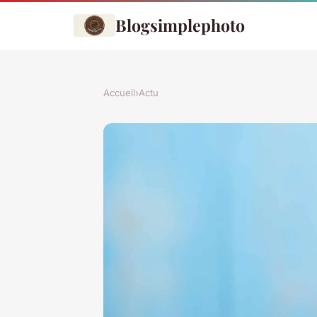
Blogsimplephoto
Accueil
›
Actu