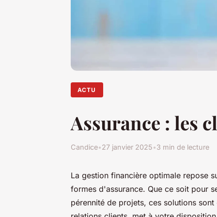
ACTU
Assurance : les c
Candice
•
27 janvier 2025
•
3 min de lecture
La gestion financière optimale repose 
formes d'assurance. Que ce soit pour s
pérennité de projets, ces solutions son
relations clients, met à votre dispositio