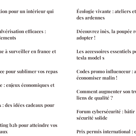
tion pour un intérieur qui
Écologie vivante : ateliers 
des ardennes
vérisation efficaces :
Découvrez inès, la poupée r
dements
adopter !
ue à surveiller en france et
Les accessoires essentiels 
tesla model s
ce pour sublimer vos repas
Codes promo influenceur : 
économiser malin !
se : enjeux économiques et
Comment augmenter son tru
liens de qualité ?
 : des idées cadeaux pour
Forum cybersécurité : bâtir
sécurité solide
ting b2b pour atteindre vos
iaux
Prix permis international : 