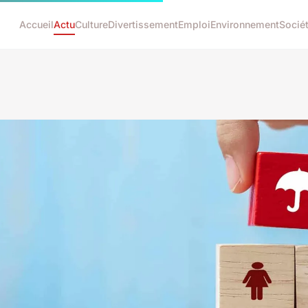
Accueil
Actu
Culture
Divertissement
Emploi
Environnement
Socié