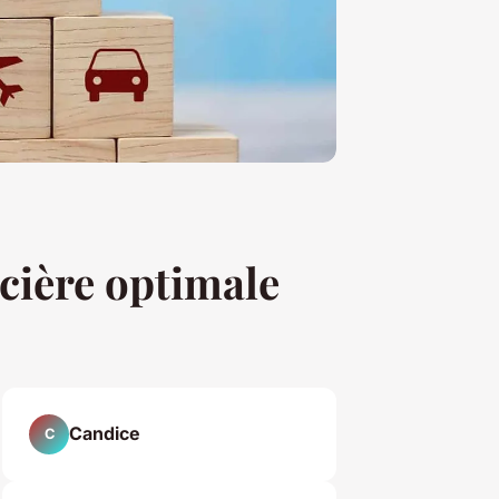
ncière optimale
Candice
C