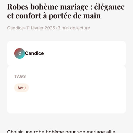
Robes bohème mariage : élégance
et confort à portée de main
Candice
•
11 février 2025
•
3 min de lecture
Candice
C
TAGS
Actu
Choisir une robe bohème pour son mariage allie