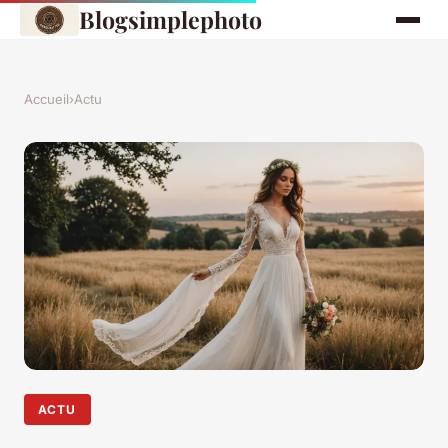
Blogsimplephoto
Accueil
›
Actu
ACTU