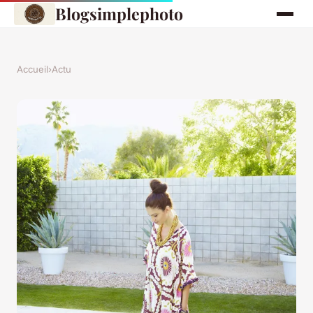
Blogsimplephoto
Accueil
›
Actu