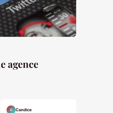
ne agence
Candice
C