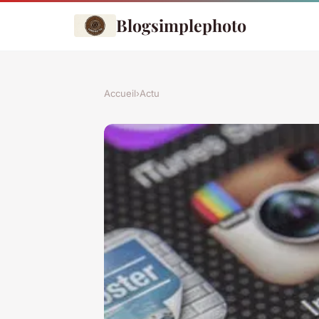
Blogsimplephoto
Accueil
›
Actu