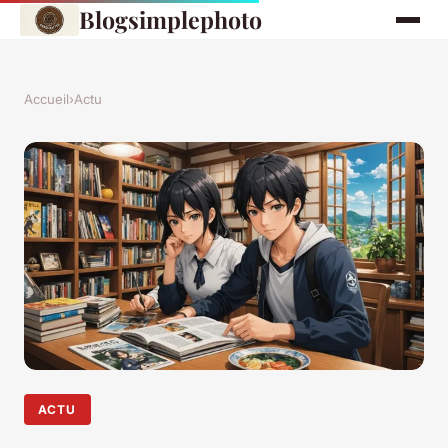
Blogsimplephoto
Accueil
›
Actu
ACTU