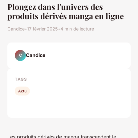
Plongez dans l'univers des
produits dérivés manga en ligne
Candice
•
17 février 2025
•
4 min de lecture
Candice
C
TAGS
Actu
Les produits dérivés de manga transcendent le