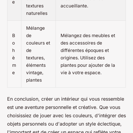
e
textures
accueillante.
naturelles
Mélange
B
de
Mélangez des meubles et
o
couleurs et
des accessoires de
h
de
différentes époques et
è
textures,
origines. Utilisez des
m
éléments
plantes pour ajouter de la
e
vintage,
vie à votre espace.
plantes
En conclusion, créer un intérieur qui vous ressemble
est une aventure personnelle et créative. Que vous
choisissiez de jouer avec les couleurs, d'intégrer des
objets personnels ou d'adopter un style éclectique,
l'important est de créer un espace qui reflète votre