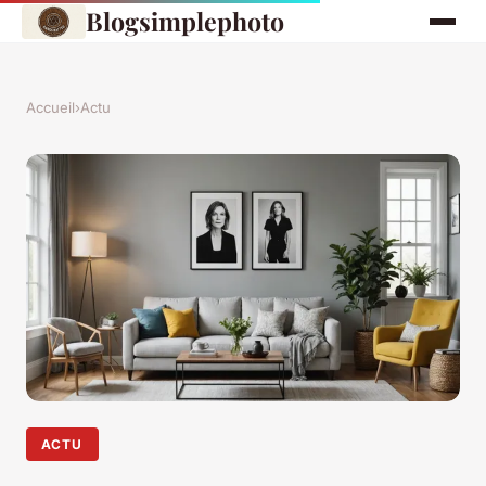
Blogsimplephoto
Accueil
›
Actu
ACTU