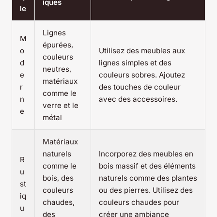
iques
le
Lignes
M
épurées,
o
Utilisez des meubles aux
couleurs
d
lignes simples et des
neutres,
e
couleurs sobres. Ajoutez
matériaux
r
des touches de couleur
comme le
n
avec des accessoires.
verre et le
e
métal
Matériaux
naturels
Incorporez des meubles en
R
comme le
bois massif et des éléments
u
bois, des
naturels comme des plantes
st
couleurs
ou des pierres. Utilisez des
iq
chaudes,
couleurs chaudes pour
u
des
créer une ambiance