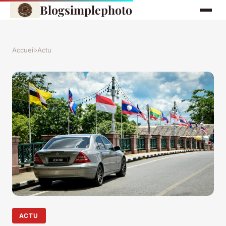
Blogsimplephoto
Accueil
›
Actu
ACTU