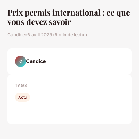
Prix permis international : ce que
vous devez savoir
Candice
•
6 avril 2025
•
5 min de lecture
Candice
C
TAGS
Actu